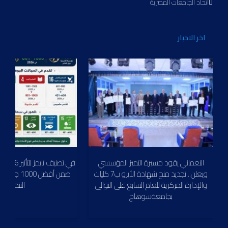
اتحاد الجامعات المصرية
اخر الاخبار
النعماني يقود مسيرة التميز المؤسسي
في
ويعلن.. تجديد منح شهادة الأيزو ب7 كليات
ضمن أفضل 1000
والإدارة المركزية للعام السابع على التوالى
التنموي
بجامعةسوهاج