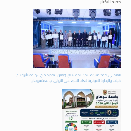
جديد الاخبار
النعماني يقود مسيرة التميز المؤسسي ويعلن.. تجديد منح شهادة الأيزو ب7
كليات والإدارة المركزية للعام السابع على التوالى بجامعةسوهاج