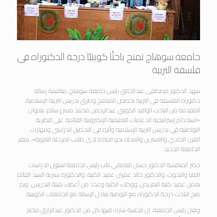
جامعة سوهاج تمنح باحثًا كويتيًا درجة الدكتوراه في
فلسفة التربية
شهد الدكتور مصطفى عبدالخالق رئيس جامعة سوهاج، مناقشة رسالة
دكتوراه الفلسفة في التربية تخصص المناهج وطرق تدريس التربية الإسلامية،
المقدمة من الباحث الوافد الكويتي عبدالرحمن محمد مسرع سالم، بعنوان
«استخدام إستراتيجية الدعامات التعليمية الإلكترونية القائمة على النظرية
التواصلية في تدريس التربية الإسلامية وأثره في التحصيل الدراسي ومهارات
القرن الحادي والعشرين والاتجاه نحو المادة لدى طلاب المرحلة الثانوية»، بمقر
الجامعة الجديد.
حضر المناقشة الدكتور حسان النعماني نائب رئيس الجامعة لشئون الدراسات
العليا والبحوث، والدكتور خالد عمران عميد الكلية، والدكتورة يسرية السيد القائم
بعمل عميد كلية التمريض، ووكلاء الكلية وعدد من أعضاء هيئة التدريس، وتم
منح الباحث درجة الدكتوراه مع التوصية بتبادل الرسالة مع الجامعات الكويتية.
وقال رئيس الجامعة، إن الجلسة شارك فيها كل من الدكتور عبدالرازق مختار