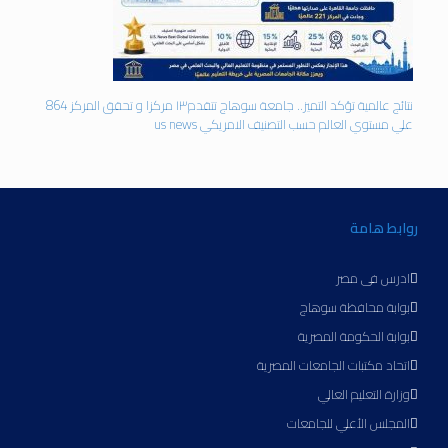
نتائج عالمية تؤكد التميز.. جامعة سوهاج تتقدم١٣ مركزا و تحقق المركز 864
علي مستوي العالم حسب التصنيف الامريكي us news
روابط هامة
ادرس فى مصر
بوابة محافظة سوهاج
بوابة الحكومة المصرية
اتحاد مكتبات الجامعات المصرية
وزارة التعليم العالي
المجلس الأعلي للجامعات