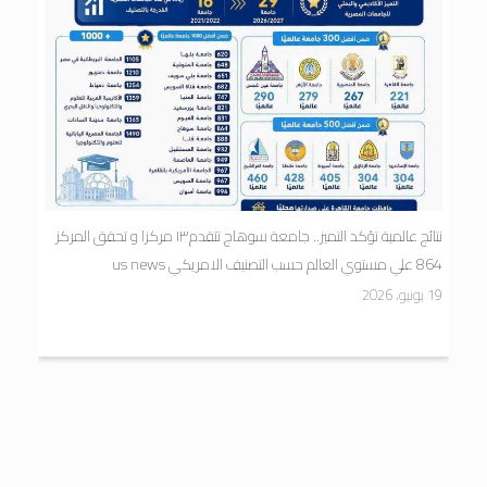
نتائج عالمية تؤكد التميز.. جامعة سوهاج تتقدم١٣ مركزا و تحقق المركز
864 علي مستوي العالم حسب التصنيف الامريكي us news
19 يونيو، 2026