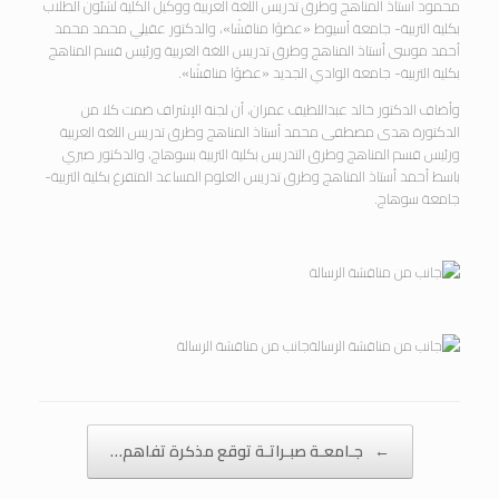
محمود أستاذ المناهج وطرق تدريس اللغة العربية ووكيل الكلية لشئون الطلاب
بكلية التربية- جامعة أسيوط «عضوًا مناقشًا»، والدكتور عقيلي محمد محمد
أحمد موسى أستاذ المناهج وطرق تدريس اللغة العربية ورئيس قسم المناهج
بكلية التربية- جامعة الوادي الجديد «عضوًا مناقشًا».
وأضاف الدكتور خالد عبداللطيف عمران، أن لجنة الإشراف ضمت كلا من
الدكتورة هدى مصطفى محمد أستاذ المناهج وطرق تدريس اللغة العربية
ورئيس قسم المناهج وطرق التدريس بكلية التربية بسوهاج، والدكتور صبري
باسط أحمد أستاذ المناهج وطرق تدريس العلوم المساعد المتفرغ بكلية التربية-
جامعة سوهاج.
جانب من مناقشة الرسالة
Post navigation
←
جـامعـة صبـراتـة توقع مذكرة تفاهم…