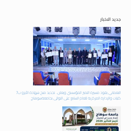
جديد الاخبار
النعماني يقود مسيرة التميز المؤسسي ويعلن.. تجديد منح شهادة الأيزو ب7
كليات والإدارة المركزية للعام السابع على التوالى بجامعةسوهاج