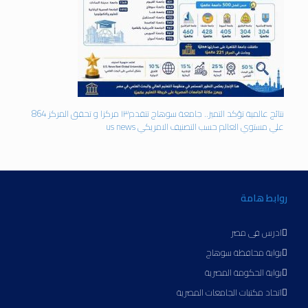
نتائج عالمية تؤكد التميز.. جامعة سوهاج تتقدم١٣ مركزا و تحقق المركز 864
علي مستوي العالم حسب التصنيف الامريكي us news
روابط هامة
ادرس فى مصر
بوابة محافظة سوهاج
بوابة الحكومة المصرية
اتحاد مكتبات الجامعات المصرية