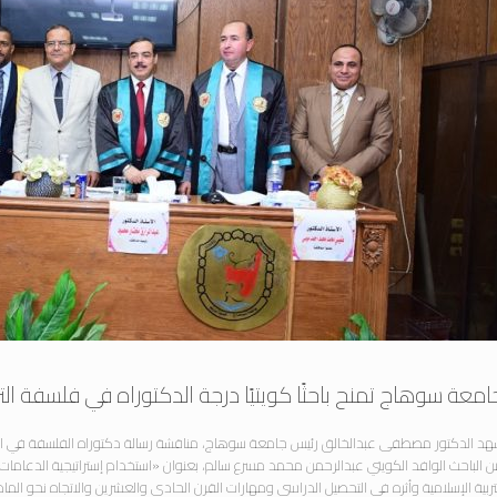
امعة سوهاج تمنح باحثًا كويتيًا درجة الدكتوراه في فلسفة التر
د الدكتور مصطفى عبدالخالق رئيس جامعة سوهاج، مناقشة رسالة دكتوراه الفلسفة في التر
 الباحث الوافد الكويتي عبدالرحمن محمد مسرع سالم، بعنوان «استخدام إستراتيجية الدعامات ال
تربية الإسلامية وأثره في التحصيل الدراسي ومهارات القرن الحادي والعشرين والاتجاه نحو الماد