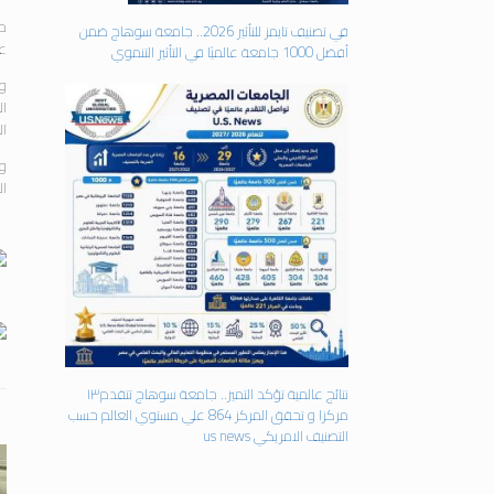
حض
في تصنيف تايمز للتأثير 2026.. جامعة سوهاج ضمن
عم
أفضل 1000 جامعة عالميًا في التأثير التنموي
وق
ال
ال
وأ
ال
نتائج عالمية تؤكد التميز.. جامعة سوهاج تتقدم١٣
مركزا و تحقق المركز 864 علي مستوي العالم حسب
التصنيف الامريكي us news