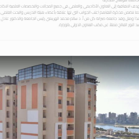
دف الاتفاقية إلى التعاون الأكاديمي والعلمي في جميع المجالات والتخصصات العلمية الاكاد
ا تتضمن مذكرة التفاهم اغلب الجوانب التي لها علاقة بأعضاء هيئة التدريس والبحث العلمي وك
ا ومثل وفد جامعة صبراتة كل من أ. د سالم محمد الهريشي رئيس الجامعة والدكتور عادل ضو
د النور الفالح ممثلاً عن مكتب التعاون الدولي بالوزارة.