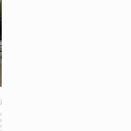
ز
قا
لك