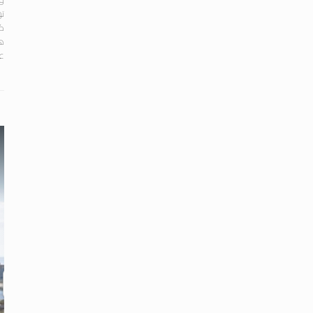
ته
كم
هذ
عب