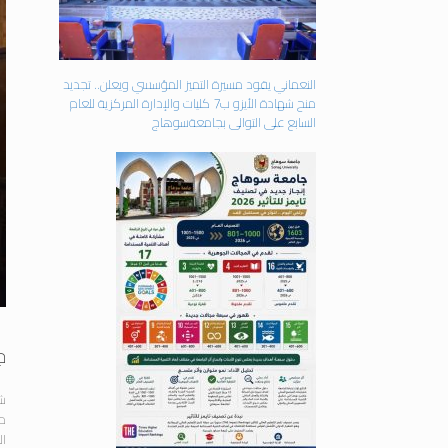
النعماني يقود مسيرة التميز المؤسسي ويعلن.. تجديد
منح شهادة الأيزو ب7 كليات والإدارة المركزية للعام
السابع على التوالى بجامعةسوهاج
ج
شه
من
ال