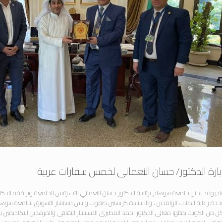
يارة الدكتور/ حسان النعمانى لخمس سفارات عربية
م وفد يمثل جامعة سوهاج برئاسة الدكتور حسان النعماني نائب رئيس الجامعة ويرافقه الدكتور
ل من الكويت يمثلها معالى الدكتور احمد المطيرى المستشار الثقافى والمرشدين الاكاديمين با