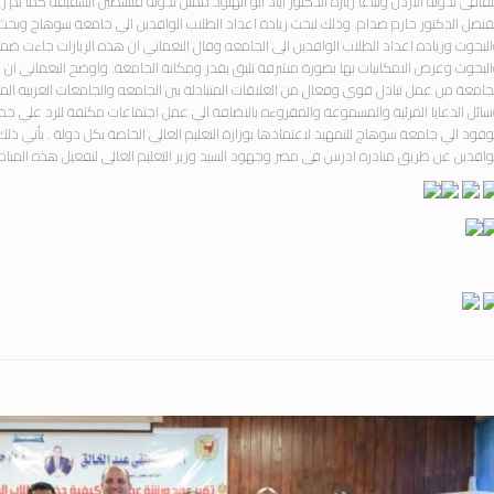
ثقافى لدوله الاردن وتباعا زياره الدكتور اياد ابو الهنود ممثل لدوله فلسطين الشقيقه كما تم ز
قنصل الدكتور حازم صدام. وذلك لبحث زيادة اعداد الطلاب الوافدين الي جامعة سوهاج وبحث ام
لبحوث وزياده اعداد الطلاب الوافدين الى الجامعه وقال النعماني ان هذه الزيارات جاءت ضمن
لبحوث وعرض الامكانيات بها بصورة مشرفة تليق بقدر ومكانة الجامعة. واوضح النعماني ان 
جامعة من عمل تبادل قوي وفعال من العلاقات المتبادلة بين الجامعه والجامعات العربيه ا
ائل الدعايا المرئية والمسموعة والمقروءه بالاضافة الي عمل اجتماعات مكثفة للرد علي جميع ا
وفود الي جامعة سوهاج للتمهيد لاعتمادها بوزارة التعليم العالي الخاصة بكل دولة . يأتي ذ
وافدين عن طريق مبادره ادرس فى مصر وجهود السيد وزير التعليم العالى لتفعيل هذه المباد