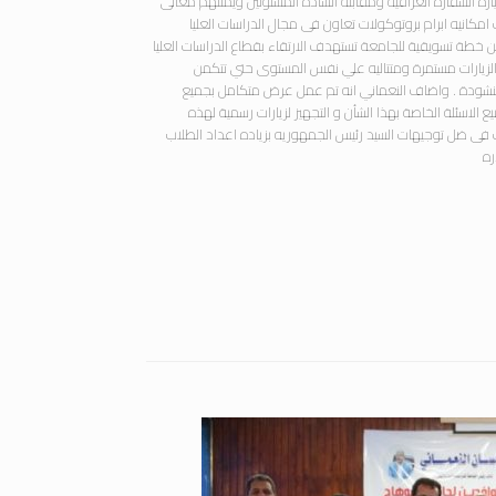
ياره السفاره العراقيه ومقابله الساده المسئولين ويمثلهم معالى
كانيه ابرام بروتوكولات تعاون فى مجال الدراسات العليا
 خطة تسويقية للجامعة تستهدف الارتقاء بقطاع الدراسات العليا
الزيارات مستمرة ومتتاليه علي نفس المستوى حتي تتكمن
لمنشودة . واضاف النعماني انه تم عمل عرض متكامل بجميع
لاسئلة الخاصة بهذا الشأن و التجهيز لزيارات رسمية لهذه
لك فى ضل توجيهات السيد رئيس الجمهوريه بزياده اعداد الطلاب
ره