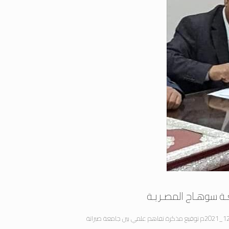
ة سوهـاج المصـريـة
ضمن برامج وفد جامعة صبراتة الذي يتواجد بجمهورية مصر الشقيقة تم يوم أمس الاثنين 13_12_2021م توقيع مذكرة تفاهم علمي بين جامعة صبراتة