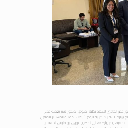
 عمر الحادي الاستاذ بكلية العلوم، الدكتور ياسر رفعت مدير
وحدة رعاية الطلاب الوافدين ، والاستاذة كريستين صفوت ونيس مستشار التسويق لجامعة سوهاج بزيارة ٤ سفارات عربية اليوم الأربعاء ، مقابلة المستشار الثقافي
لملحقيه، وتم زياره معالى الدكتور فوزى ابو فارس المستشار