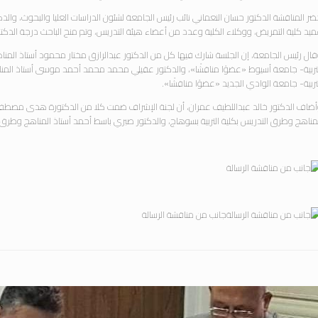
ر المناقشة الدكتور حسان النعماني نائب رئيس الجامعة لشئون الدراسات العليا والبحوث، والدكت
يد كلية التمريض، ووكلاء الكلية وعدد من أعضاء هيئة التدريس، وتم منح الباحث درجة الدكتورا
ال رئيس الجامعة، إن الجلسة شارك فيها كل من الدكتور عبدالرازق مختار محمود أستاذ المناه
تربية- جامعة أسيوط «عضوًا مناقشًا»، والدكتور عقيلي محمد محمد أحمد موسى أستاذ المنا
تربية- جامعة الوادي الجديد «عضوًا مناقشًا».
ضاف الدكتور خالد عبداللطيف عمران، أن لجنة الإشراف ضمت كلا من الدكتورة هدى مصطفى
مناهج وطرق التدريس بكلية التربية بسوهاج، والدكتور صبري باسط أحمد أستاذ المناهج وطرق 
جانب من مناقشة الرسالة