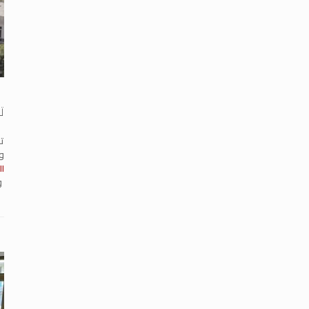
تخ
تش
وا
ال
و