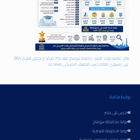
نتائج عالمية تؤكد التميز.. جامعة سوهاج تتقدم١٣ مركزا و تحقق المركز 864
علي مستوي العالم حسب التصنيف الامريكي us news
روابط هامة
ادرس فى مصر
بوابة محافظة سوهاج
بوابة الحكومة المصرية
اتحاد مكتبات الجامعات المصرية