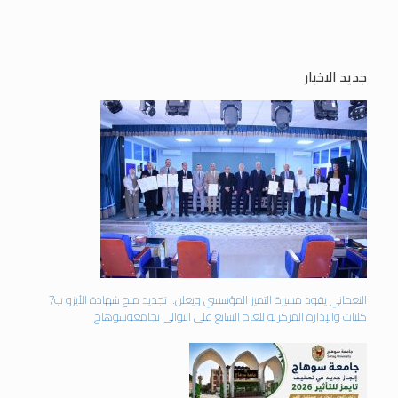
جديد الاخبار
النعماني يقود مسيرة التميز المؤسسي ويعلن.. تجديد منح شهادة الأيزو ب7
كليات والإدارة المركزية للعام السابع على التوالى بجامعةسوهاج